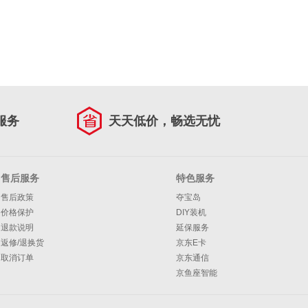
服务
天天低价，畅选无忧
售后服务
特色服务
售后政策
夺宝岛
价格保护
DIY装机
退款说明
延保服务
返修/退换货
京东E卡
取消订单
京东通信
京鱼座智能