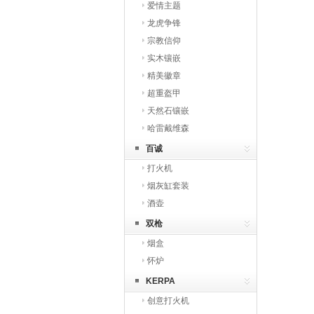
爱情主题
龙虎争锋
宗教信仰
实木镶嵌
精美徽章
超重盔甲
天然石镶嵌
哈雷戴维森
百诚
打火机
烟灰缸套装
酒壶
双枪
烟盒
怀炉
KERPA
创意打火机