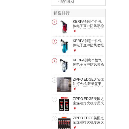
配件耗材
销售排行
KERPA创意个性气
1
体电子直冲防风喷枪
打火机透明塑料强劲
￥
直冲蓝焰小焊枪 大
黄蜂单直冲
KERPA创意个性气
2
体电子直冲防风喷枪
打火机透明塑料强劲
￥
直冲蓝焰小焊枪 葫
芦单直冲
KERPA创意个性气
3
体电子直冲防风喷枪
打火机透明塑料强劲
￥
直冲蓝焰小焊枪 天
歌双直冲
ZIPPO EDGE之宝煤
4
油打火机 限量盔甲
凿边三面精雕盘龙波
￥
纹 飞龙在天男礼品
古银拉丝
ZIPPO EDGE美国之
5
宝煤油打火机专用火
石 打火石耗材配件
￥
火石*2
ZIPPO EDGE美国之
6
宝煤油打火机专用火
石 打火石耗材配件
￥